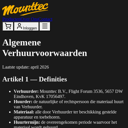
Producten
Over Ons
Contact
Inloggen
Algemene
Verhuurvoorwaarden
Laatste update: april 2026
Artikel 1 — Definities
Verhuurder:
Mounttec B.V., Flight Forum 3536, 5657 DW
Eindhoven, KvK 17056497.
Huurder:
de natuurlijke of rechtspersoon die materiaal huurt
van Verhuurder.
Materiaal:
alle door Verhuurder ter beschikking gestelde
apparatuur en toebehoren.
Huurtermijn:
de overeengekomen periode waarvoor het
materiaal wordt gehuurd.