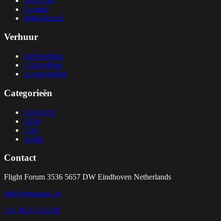
Over Ons
Contact
Mijn Portaal
Verhuur
Lichtverhuur
Gripverhuur
Locatiegeluid
Categorieën
Uitgelicht
Licht
Grip
Audio
Contact
Flight Forum 3536
5657 DW Eindhoven
Netherlands
info@mounttec.nl
+31 40 211 61 86